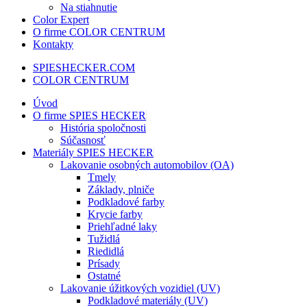
Na stiahnutie
Color Expert
O firme COLOR CENTRUM
Kontakty
SPIESHECKER.COM
COLOR CENTRUM
Úvod
O firme SPIES HECKER
História spoločnosti
Súčasnosť
Materiály SPIES HECKER
Lakovanie osobných automobilov (OA)
Tmely
Základy, plniče
Podkladové farby
Krycie farby
Priehľadné laky
Tužidlá
Riedidlá
Prísady
Ostatné
Lakovanie úžitkových vozidiel (UV)
Podkladové materiály (UV)