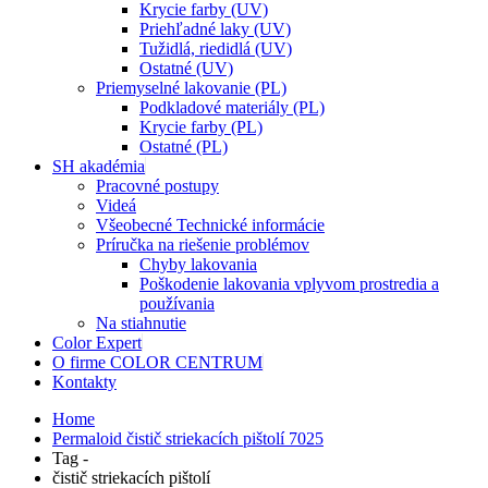
Krycie farby (UV)
Priehľadné laky (UV)
Tužidlá, riedidlá (UV)
Ostatné (UV)
Priemyselné lakovanie (PL)
Podkladové materiály (PL)
Krycie farby (PL)
Ostatné (PL)
SH akadémia
Pracovné postupy
Videá
Všeobecné Technické informácie
Príručka na riešenie problémov
Chyby lakovania
Poškodenie lakovania vplyvom prostredia a
používania
Na stiahnutie
Color Expert
O firme COLOR CENTRUM
Kontakty
Home
Permaloid čistič striekacích pištolí 7025
Tag -
čistič striekacích pištolí