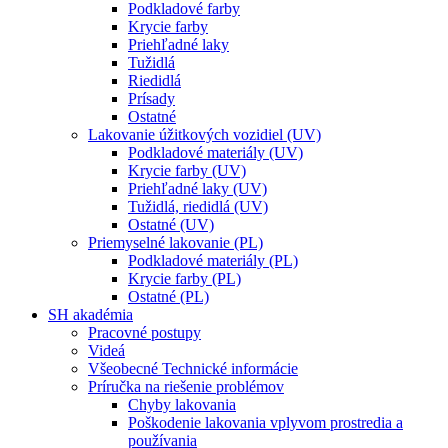
Podkladové farby
Krycie farby
Priehľadné laky
Tužidlá
Riedidlá
Prísady
Ostatné
Lakovanie úžitkových vozidiel (UV)
Podkladové materiály (UV)
Krycie farby (UV)
Priehľadné laky (UV)
Tužidlá, riedidlá (UV)
Ostatné (UV)
Priemyselné lakovanie (PL)
Podkladové materiály (PL)
Krycie farby (PL)
Ostatné (PL)
SH akadémia
Pracovné postupy
Videá
Všeobecné Technické informácie
Príručka na riešenie problémov
Chyby lakovania
Poškodenie lakovania vplyvom prostredia a
používania