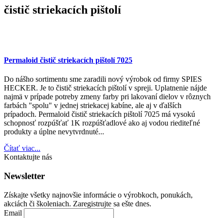
čistič striekacích pištolí
Permaloid čistič striekacích pištolí 7025
Do nášho sortimentu sme zaradili nový výrobok od firmy SPIES
HECKER. Je to čistič striekacích pištolí v spreji. Uplatnenie nájde
najmä v prípade potreby zmeny farby pri lakovaní dielov v rôznych
farbách "spolu" v jednej striekacej kabíne, ale aj v ďalších
prípadoch. Permaloid čistič striekacích pištolí 7025 má vysokú
schopnosť rozpúšťať 1K rozpúšťadlové ako aj vodou riediteľné
produkty a úplne nevytvrdnuté...
Čítať viac...
Kontaktujte nás
Newsletter
Získajte všetky najnovšie informácie o výrobkoch, ponukách,
akciách či školeniach. Zaregistrujte sa ešte dnes.
Email