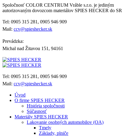
Spoločnosť COLOR CENTRUM Vráble s.r.o. je jediným
autorizovaným dovozcom materiálov SPIES HECKER do SR
Tel: 0905 315 281, 0905 946 909
Mail:
ccv@spieshecker.sk
Prevádzka:
Michal nad Žitavou 151, 94161
Tel: 0905 315 281, 0905 946 909
Mail:
ccv@spieshecker.sk
Úvod
O firme SPIES HECKER
História spoločnosti
Súčasnosť
Materiály SPIES HECKER
Lakovanie osobných automobilov (OA)
Tmely
Základy, plniče