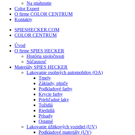
Na stiahnutie
Color Expert
O firme COLOR CENTRUM
Kontakty
SPIESHECKER.COM
COLOR CENTRUM
Úvod
O firme SPIES HECKER
História spoločnosti
Súčasnosť
Materiály SPIES HECKER
Lakovanie osobných automobilov (OA)
Tmely
Základy, plniče
Podkladové farby
Krycie farby
Priehľadné laky
Tužidlá
Riedidlá
Prísady
Ostatné
Lakovanie úžitkových vozidiel (UV)
Podkladové materiály (UV)