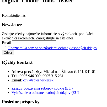
Digital_Colour_Tools_Teaser
Kontaktujte nás
Newsletter
Získajte všetky najnovšie informácie o výrobkoch, ponukách,
akciách či školeniach. Zaregistrujte sa ešte dnes.
Email
Oboznámil/a som sa so zásadami ochrany osobných údajov
Rýchly kontakt
Adresa prevádzky:
Michal nad Žitavou č. 151, 941 61
Tel.:
0905 946 909, 0905 315 281
Email:
ccv@spieshecker.sk
Zásady používania súborov cookie (EÚ)
Vyhlásenie o ochrane osobných údajov (EU)
Posledné príspevky