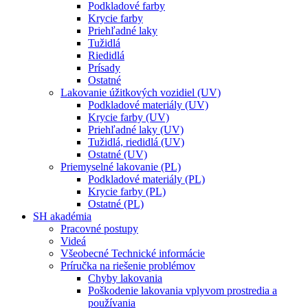
Podkladové farby
Krycie farby
Priehľadné laky
Tužidlá
Riedidlá
Prísady
Ostatné
Lakovanie úžitkových vozidiel (UV)
Podkladové materiály (UV)
Krycie farby (UV)
Priehľadné laky (UV)
Tužidlá, riedidlá (UV)
Ostatné (UV)
Priemyselné lakovanie (PL)
Podkladové materiály (PL)
Krycie farby (PL)
Ostatné (PL)
SH akadémia
Pracovné postupy
Videá
Všeobecné Technické informácie
Príručka na riešenie problémov
Chyby lakovania
Poškodenie lakovania vplyvom prostredia a
používania