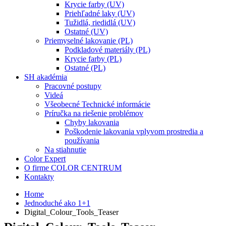
Krycie farby (UV)
Priehľadné laky (UV)
Tužidlá, riedidlá (UV)
Ostatné (UV)
Priemyselné lakovanie (PL)
Podkladové materiály (PL)
Krycie farby (PL)
Ostatné (PL)
SH akadémia
Pracovné postupy
Videá
Všeobecné Technické informácie
Príručka na riešenie problémov
Chyby lakovania
Poškodenie lakovania vplyvom prostredia a
používania
Na stiahnutie
Color Expert
O firme COLOR CENTRUM
Kontakty
Home
Jednoduché ako 1+1
Digital_Colour_Tools_Teaser