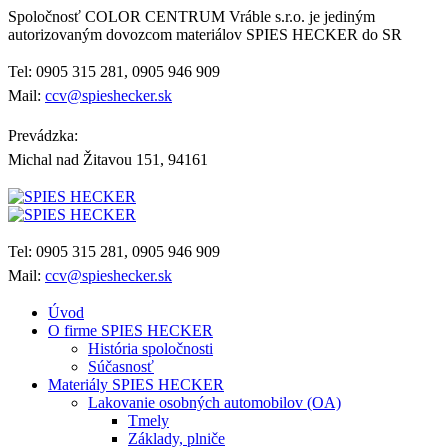
Spoločnosť COLOR CENTRUM Vráble s.r.o. je jediným
autorizovaným dovozcom materiálov SPIES HECKER do SR
Tel: 0905 315 281, 0905 946 909
Mail:
ccv@spieshecker.sk
Prevádzka:
Michal nad Žitavou 151, 94161
Tel: 0905 315 281, 0905 946 909
Mail:
ccv@spieshecker.sk
Úvod
O firme SPIES HECKER
História spoločnosti
Súčasnosť
Materiály SPIES HECKER
Lakovanie osobných automobilov (OA)
Tmely
Základy, plniče