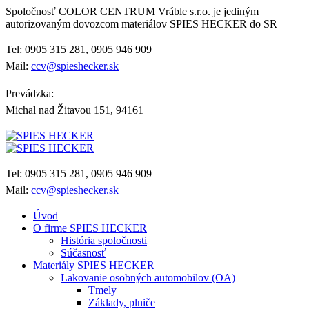
Spoločnosť COLOR CENTRUM Vráble s.r.o. je jediným
autorizovaným dovozcom materiálov SPIES HECKER do SR
Tel: 0905 315 281, 0905 946 909
Mail:
ccv@spieshecker.sk
Prevádzka:
Michal nad Žitavou 151, 94161
Tel: 0905 315 281, 0905 946 909
Mail:
ccv@spieshecker.sk
Úvod
O firme SPIES HECKER
História spoločnosti
Súčasnosť
Materiály SPIES HECKER
Lakovanie osobných automobilov (OA)
Tmely
Základy, plniče