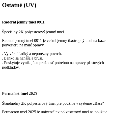
Ostatné (UV)
Raderal jemný tmel 0911
Špeciálny 2K polyesterový jemný tmel
Raderal jemný tmel 0911 je veľmi jemný tixotropný tmel na báze
polyesteru na malé opravy.
. Vytvára hladký a neporézny povrch.
. Ľahko sa nanáša a brúsi.
. Poskytuje vynikajúcu pružnosť potrebnú na opravy plastových
podkladov.
Permafast tmel 2025
Štandardný 2K polyesterový tmel pre použitie v systéme „Base“
Permacron tmel 2025 je univerzálny polyesterový tmel na použitie