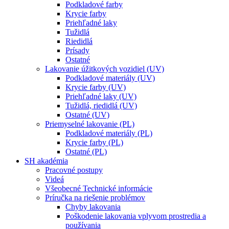
Podkladové farby
Krycie farby
Priehľadné laky
Tužidlá
Riedidlá
Prísady
Ostatné
Lakovanie úžitkových vozidiel (UV)
Podkladové materiály (UV)
Krycie farby (UV)
Priehľadné laky (UV)
Tužidlá, riedidlá (UV)
Ostatné (UV)
Priemyselné lakovanie (PL)
Podkladové materiály (PL)
Krycie farby (PL)
Ostatné (PL)
SH akadémia
Pracovné postupy
Videá
Všeobecné Technické informácie
Príručka na riešenie problémov
Chyby lakovania
Poškodenie lakovania vplyvom prostredia a
používania