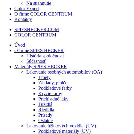
Na stiahnutie
Color Expert
O firme COLOR CENTRUM
Kontakty
SPIESHECKER.COM
COLOR CENTRUM
Úvod
O firme SPIES HECKER
História spoločnosti
Súčasnosť
Materiály SPIES HECKER
Lakovanie osobných automobilov (OA)
Tmely
Základy, plniče
Podkladové farby
Krycie farby
Priehľadné laky
Tužidlá
Riedidlá
Prísady
Ostatné
Lakovanie úžitkových vozidiel (UV)
Podkladové materiály (UV)