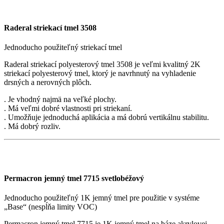
Raderal striekací tmel 3508
Jednoducho použiteľný striekací tmel
Raderal striekací polyesterový tmel 3508 je veľmi kvalitný 2K
striekací polyesterový tmel, ktorý je navrhnutý na vyhladenie
drsných a nerovných plôch.
. Je vhodný najmä na veľké plochy.
. Má veľmi dobré vlastnosti pri striekaní.
. Umožňuje jednoduchá aplikácia a má dobrú vertikálnu stabilitu.
. Má dobrý rozliv.
Permacron jemný tmel 7715 svetlobéžový
Jednoducho použiteľný 1K jemný tmel pre použitie v systéme
„Base“ (nespĺňa limity VOC)
Permacron jemný tmel 7715 je 1K jemný tmel na báze akrylovej