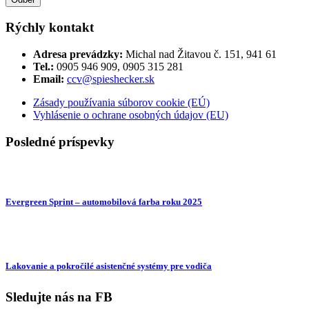
Rýchly kontakt
Adresa prevádzky:
Michal nad Žitavou č. 151, 941 61
Tel.:
0905 946 909, 0905 315 281
Email:
ccv@spieshecker.sk
Zásady používania súborov cookie (EÚ)
Vyhlásenie o ochrane osobných údajov (EU)
Posledné príspevky
Evergreen Sprint – automobilová farba roku 2025
Lakovanie a pokročilé asistenčné systémy pre vodiča
Sledujte nás na FB