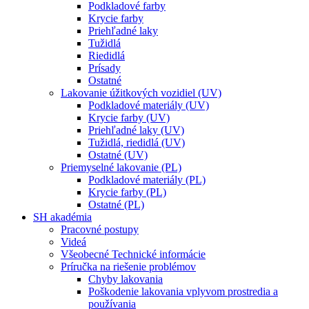
Podkladové farby
Krycie farby
Priehľadné laky
Tužidlá
Riedidlá
Prísady
Ostatné
Lakovanie úžitkových vozidiel (UV)
Podkladové materiály (UV)
Krycie farby (UV)
Priehľadné laky (UV)
Tužidlá, riedidlá (UV)
Ostatné (UV)
Priemyselné lakovanie (PL)
Podkladové materiály (PL)
Krycie farby (PL)
Ostatné (PL)
SH akadémia
Pracovné postupy
Videá
Všeobecné Technické informácie
Príručka na riešenie problémov
Chyby lakovania
Poškodenie lakovania vplyvom prostredia a
používania