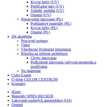
Krycie farby (UV)
Priehľadné laky (UV)
Tužidlá, riedidlá (UV)
Ostatné (UV)
Priemyselné lakovanie (PL)
Podkladové materiály (PL)
Krycie farby (PL)
Ostatné (PL)
SH akadémia
Pracovné postupy
Videá
Všeobecné Technické informácie
Príručka na riešenie problémov
Chyby lakovania
Poškodenie lakovania vplyvom prostredia a
používania
Na stiahnutie
Color Expert
O firme COLOR CENTRUM
Kontakty
Home
Materiály SPIES HECKER
Lakovanie osobných automobilov (OA)
Ostatné