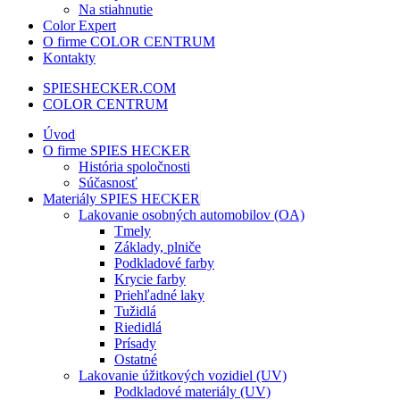
Na stiahnutie
Color Expert
O firme COLOR CENTRUM
Kontakty
SPIESHECKER.COM
COLOR CENTRUM
Úvod
O firme SPIES HECKER
História spoločnosti
Súčasnosť
Materiály SPIES HECKER
Lakovanie osobných automobilov (OA)
Tmely
Základy, plniče
Podkladové farby
Krycie farby
Priehľadné laky
Tužidlá
Riedidlá
Prísady
Ostatné
Lakovanie úžitkových vozidiel (UV)
Podkladové materiály (UV)