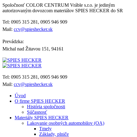
Spoločnosť COLOR CENTRUM Vráble s.r.o. je jediným
autorizovaným dovozcom materiálov SPIES HECKER do SR
Tel: 0905 315 281, 0905 946 909
Mail:
ccv@spieshecker.sk
Prevádzka:
Michal nad Žitavou 151, 94161
Tel: 0905 315 281, 0905 946 909
Mail:
ccv@spieshecker.sk
Úvod
O firme SPIES HECKER
História spoločnosti
Súčasnosť
Materiály SPIES HECKER
Lakovanie osobných automobilov (OA)
Tmely
Základy, plniče