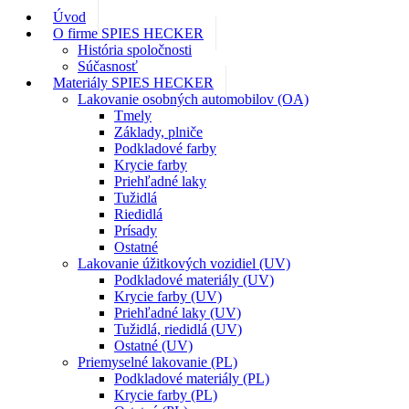
Úvod
O firme SPIES HECKER
História spoločnosti
Súčasnosť
Materiály SPIES HECKER
Lakovanie osobných automobilov (OA)
Tmely
Základy, plniče
Podkladové farby
Krycie farby
Priehľadné laky
Tužidlá
Riedidlá
Prísady
Ostatné
Lakovanie úžitkových vozidiel (UV)
Podkladové materiály (UV)
Krycie farby (UV)
Priehľadné laky (UV)
Tužidlá, riedidlá (UV)
Ostatné (UV)
Priemyselné lakovanie (PL)
Podkladové materiály (PL)
Krycie farby (PL)