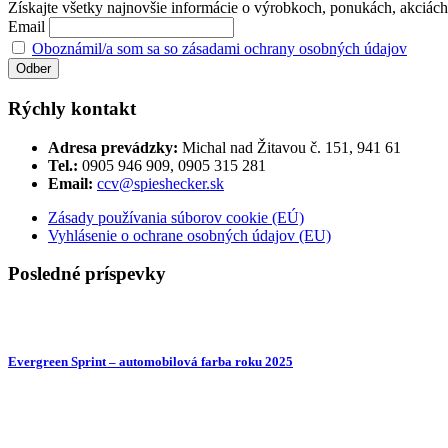
Získajte všetky najnovšie informácie o výrobkoch, ponukách, akciách č
Email
Oboznámil/a som sa so zásadami ochrany osobných údajov
Rýchly kontakt
Adresa prevádzky:
Michal nad Žitavou č. 151, 941 61
Tel.:
0905 946 909, 0905 315 281
Email:
ccv@spieshecker.sk
Zásady používania súborov cookie (EÚ)
Vyhlásenie o ochrane osobných údajov (EU)
Posledné príspevky
Evergreen Sprint – automobilová farba roku 2025