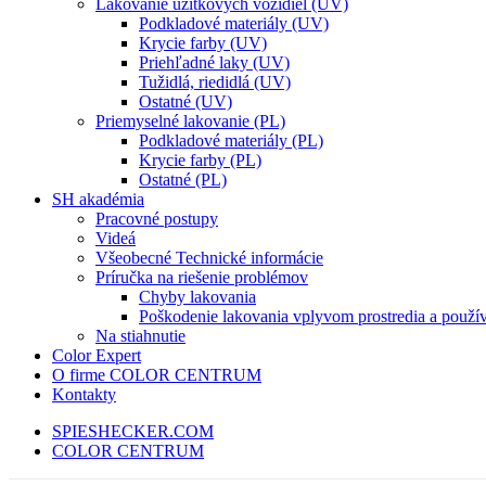
Lakovanie úžitkových vozidiel (UV)
Podkladové materiály (UV)
Krycie farby (UV)
Priehľadné laky (UV)
Tužidlá, riedidlá (UV)
Ostatné (UV)
Priemyselné lakovanie (PL)
Podkladové materiály (PL)
Krycie farby (PL)
Ostatné (PL)
SH akadémia
Pracovné postupy
Videá
Všeobecné Technické informácie
Príručka na riešenie problémov
Chyby lakovania
Poškodenie lakovania vplyvom prostredia a použí
Na stiahnutie
Color Expert
O firme COLOR CENTRUM
Kontakty
SPIESHECKER.COM
COLOR CENTRUM