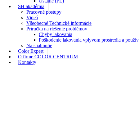
Ostatné (PL)
SH akadémia
Pracovné postupy
Videá
Všeobecné Technické informácie
Príručka na riešenie problémov
Chyby lakovania
Poškodenie lakovania vplyvom prostredia a použív
Na stiahnutie
Color Expert
O firme COLOR CENTRUM
Kontakty