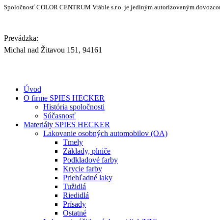
Spoločnosť COLOR CENTRUM Vráble s.r.o. je jediným autorizovaným dovozc
Prevádzka:
Michal nad Žitavou 151, 94161
Úvod
O firme SPIES HECKER
História spoločnosti
Súčasnosť
Materiály SPIES HECKER
Lakovanie osobných automobilov (OA)
Tmely
Základy, plniče
Podkladové farby
Krycie farby
Priehľadné laky
Tužidlá
Riedidlá
Prísady
Ostatné