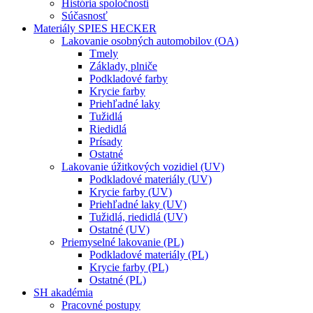
História spoločnosti
Súčasnosť
Materiály SPIES HECKER
Lakovanie osobných automobilov (OA)
Tmely
Základy, plniče
Podkladové farby
Krycie farby
Priehľadné laky
Tužidlá
Riedidlá
Prísady
Ostatné
Lakovanie úžitkových vozidiel (UV)
Podkladové materiály (UV)
Krycie farby (UV)
Priehľadné laky (UV)
Tužidlá, riedidlá (UV)
Ostatné (UV)
Priemyselné lakovanie (PL)
Podkladové materiály (PL)
Krycie farby (PL)
Ostatné (PL)
SH akadémia
Pracovné postupy