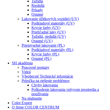
Tužidlá
Riedidlá
Prísady
Ostatné
Lakovanie úžitkových vozidiel (UV)
Podkladové materiály (UV)
Krycie farby (UV)
Priehľadné laky (UV)
Tužidlá, riedidlá (UV)
Ostatné (UV)
Priemyselné lakovanie (PL)
Podkladové materiály (PL)
Krycie farby (PL)
Ostatné (PL)
SH akadémia
Pracovné postupy
Videá
Všeobecné Technické informácie
Príručka na riešenie problémov
Chyby lakovania
Poškodenie lakovania vplyvom prostredia a
používania
Na stiahnutie
Color Expert
O firme COLOR CENTRUM