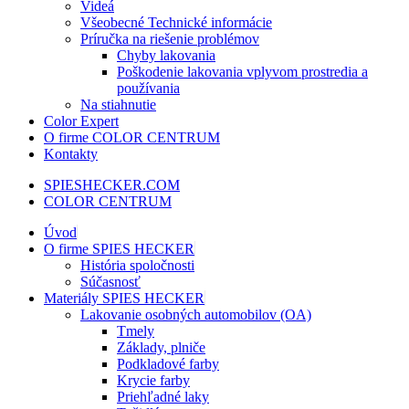
Videá
Všeobecné Technické informácie
Príručka na riešenie problémov
Chyby lakovania
Poškodenie lakovania vplyvom prostredia a
používania
Na stiahnutie
Color Expert
O firme COLOR CENTRUM
Kontakty
SPIESHECKER.COM
COLOR CENTRUM
Úvod
O firme SPIES HECKER
História spoločnosti
Súčasnosť
Materiály SPIES HECKER
Lakovanie osobných automobilov (OA)
Tmely
Základy, plniče
Podkladové farby
Krycie farby
Priehľadné laky