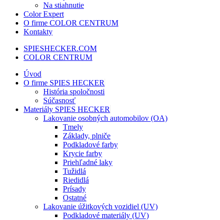
Na stiahnutie
Color Expert
O firme COLOR CENTRUM
Kontakty
SPIESHECKER.COM
COLOR CENTRUM
Úvod
O firme SPIES HECKER
História spoločnosti
Súčasnosť
Materiály SPIES HECKER
Lakovanie osobných automobilov (OA)
Tmely
Základy, plniče
Podkladové farby
Krycie farby
Priehľadné laky
Tužidlá
Riedidlá
Prísady
Ostatné
Lakovanie úžitkových vozidiel (UV)
Podkladové materiály (UV)