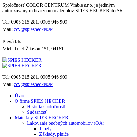
Spoločnosť COLOR CENTRUM Vráble s.r.o. je jediným
autorizovaným dovozcom materiálov SPIES HECKER do SR
Tel: 0905 315 281, 0905 946 909
Mail:
ccv@spieshecker.sk
Prevádzka:
Michal nad Žitavou 151, 94161
Tel: 0905 315 281, 0905 946 909
Mail:
ccv@spieshecker.sk
Úvod
O firme SPIES HECKER
História spoločnosti
Súčasnosť
Materiály SPIES HECKER
Lakovanie osobných automobilov (OA)
Tmely
Základy, plniče