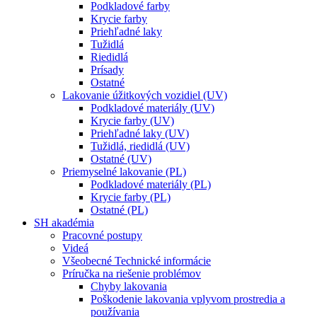
Podkladové farby
Krycie farby
Priehľadné laky
Tužidlá
Riedidlá
Prísady
Ostatné
Lakovanie úžitkových vozidiel (UV)
Podkladové materiály (UV)
Krycie farby (UV)
Priehľadné laky (UV)
Tužidlá, riedidlá (UV)
Ostatné (UV)
Priemyselné lakovanie (PL)
Podkladové materiály (PL)
Krycie farby (PL)
Ostatné (PL)
SH akadémia
Pracovné postupy
Videá
Všeobecné Technické informácie
Príručka na riešenie problémov
Chyby lakovania
Poškodenie lakovania vplyvom prostredia a
používania