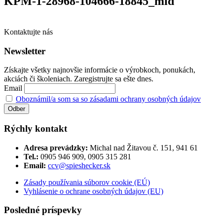
KPM-1-28968-104666-18845_mid
Kontaktujte nás
Newsletter
Získajte všetky najnovšie informácie o výrobkoch, ponukách,
akciách či školeniach. Zaregistrujte sa ešte dnes.
Email
Oboznámil/a som sa so zásadami ochrany osobných údajov
Rýchly kontakt
Adresa prevádzky:
Michal nad Žitavou č. 151, 941 61
Tel.:
0905 946 909, 0905 315 281
Email:
ccv@spieshecker.sk
Zásady používania súborov cookie (EÚ)
Vyhlásenie o ochrane osobných údajov (EU)
Posledné príspevky