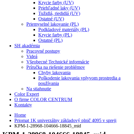
Krycie farby (UV)
Priehľadné laky (UV)
Tužidlá, riedidlá (UV)
Ostatné (UV)
Priemyselné lakovanie (PL)
Podkladové materiály (PL)
Krycie farby (PL)
Ostatné (PL)
SH akadémia
Pracovné postupy
Videá
Všeobecné Technické informácie
Príručka na riešenie problémov
Chyby lakovania
Poškodenie lakovania vplyvom prostredia a
používania
Na stiahnutie
Color Expert
O firme COLOR CENTRUM
Kontakty
Home
Priomat 1K univerzálny základový plnič 4095 v spreji
KPM-1-28968-104666-18845_mid