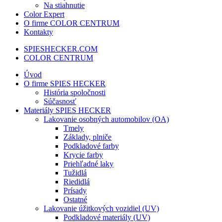
Na stiahnutie
Color Expert
O firme COLOR CENTRUM
Kontakty
SPIESHECKER.COM
COLOR CENTRUM
Úvod
O firme SPIES HECKER
História spoločnosti
Súčasnosť
Materiály SPIES HECKER
Lakovanie osobných automobilov (OA)
Tmely
Základy, plniče
Podkladové farby
Krycie farby
Priehľadné laky
Tužidlá
Riedidlá
Prísady
Ostatné
Lakovanie úžitkových vozidiel (UV)
Podkladové materiály (UV)