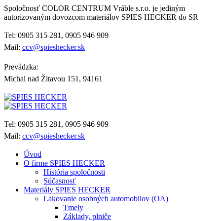
Spoločnosť COLOR CENTRUM Vráble s.r.o. je jediným
autorizovaným dovozcom materiálov SPIES HECKER do SR
Tel: 0905 315 281, 0905 946 909
Mail:
ccv@spieshecker.sk
Prevádzka:
Michal nad Žitavou 151, 94161
Tel: 0905 315 281, 0905 946 909
Mail:
ccv@spieshecker.sk
Úvod
O firme SPIES HECKER
História spoločnosti
Súčasnosť
Materiály SPIES HECKER
Lakovanie osobných automobilov (OA)
Tmely
Základy, plniče