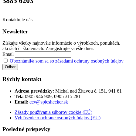
3885 6203
Kontaktujte nás
Newsletter
Získajte všetky najnovšie informácie o výrobkoch, ponukách,
akciách či školeniach. Zaregistrujte sa ešte dnes.
Email
Oboznámil/a som sa so zásadami ochrany osobných údajov
Rýchly kontakt
Adresa prevádzky:
Michal nad Žitavou č. 151, 941 61
Tel.:
0905 946 909, 0905 315 281
Email:
ccv@spieshecker.sk
Zásady používania súborov cookie (EÚ)
Vyhlásenie o ochrane osobných údajov (EU)
Posledné príspevky