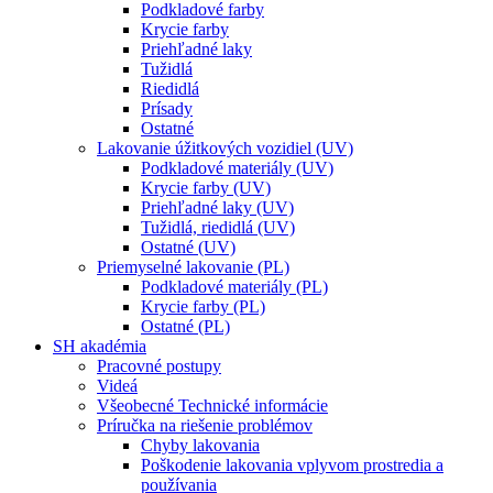
Podkladové farby
Krycie farby
Priehľadné laky
Tužidlá
Riedidlá
Prísady
Ostatné
Lakovanie úžitkových vozidiel (UV)
Podkladové materiály (UV)
Krycie farby (UV)
Priehľadné laky (UV)
Tužidlá, riedidlá (UV)
Ostatné (UV)
Priemyselné lakovanie (PL)
Podkladové materiály (PL)
Krycie farby (PL)
Ostatné (PL)
SH akadémia
Pracovné postupy
Videá
Všeobecné Technické informácie
Príručka na riešenie problémov
Chyby lakovania
Poškodenie lakovania vplyvom prostredia a
používania