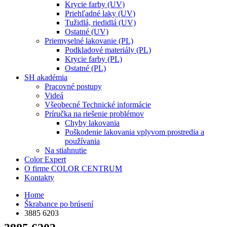
Krycie farby (UV)
Priehľadné laky (UV)
Tužidlá, riedidlá (UV)
Ostatné (UV)
Priemyselné lakovanie (PL)
Podkladové materiály (PL)
Krycie farby (PL)
Ostatné (PL)
SH akadémia
Pracovné postupy
Videá
Všeobecné Technické informácie
Príručka na riešenie problémov
Chyby lakovania
Poškodenie lakovania vplyvom prostredia a
používania
Na stiahnutie
Color Expert
O firme COLOR CENTRUM
Kontakty
Home
Škrabance po brúsení
3885 6203