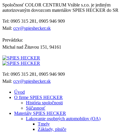
Spoločnosť COLOR CENTRUM Vráble s.r.o. je jediným
autorizovaným dovozcom materiálov SPIES HECKER do SR
Tel: 0905 315 281, 0905 946 909
Mail:
ccv@spieshecker.sk
Prevádzka:
Michal nad Žitavou 151, 94161
Tel: 0905 315 281, 0905 946 909
Mail:
ccv@spieshecker.sk
Úvod
O firme SPIES HECKER
História spoločnosti
Súčasnosť
Materiály SPIES HECKER
Lakovanie osobných automobilov (OA)
Tmely
Základy, plniče