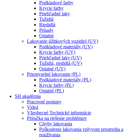
Podkladové farby
Krycie farby
Priehľadné laky
Tužidlá
Riedidlá
Prísady
Ostatné
Lakovanie úžitkových vozidiel (UV)
Podkladové materiály (UV)
Krycie farby (UV)
Priehľadné laky (UV)
Tužidlá, riedidlá (UV)
Ostatné (UV)
Priemyselné lakovanie (PL)
Podkladové materiály (PL)
Krycie farby (PL)
Ostatné (PL)
SH akadémia
Pracovné postupy
Videá
Všeobecné Technické informácie
Príručka na riešenie problémov
Chyby lakovania
Poškodenie lakovania vplyvom prostredia a
používania