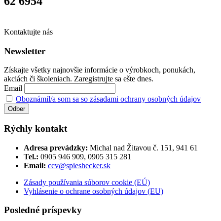
62 6954
Kontaktujte nás
Newsletter
Získajte všetky najnovšie informácie o výrobkoch, ponukách,
akciách či školeniach. Zaregistrujte sa ešte dnes.
Email
Oboznámil/a som sa so zásadami ochrany osobných údajov
Rýchly kontakt
Adresa prevádzky:
Michal nad Žitavou č. 151, 941 61
Tel.:
0905 946 909, 0905 315 281
Email:
ccv@spieshecker.sk
Zásady používania súborov cookie (EÚ)
Vyhlásenie o ochrane osobných údajov (EU)
Posledné príspevky