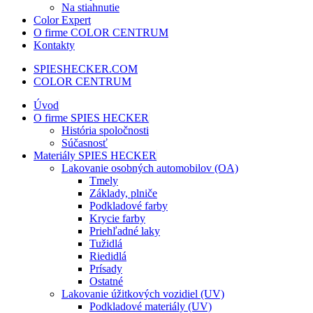
Na stiahnutie
Color Expert
O firme COLOR CENTRUM
Kontakty
SPIESHECKER.COM
COLOR CENTRUM
Úvod
O firme SPIES HECKER
História spoločnosti
Súčasnosť
Materiály SPIES HECKER
Lakovanie osobných automobilov (OA)
Tmely
Základy, plniče
Podkladové farby
Krycie farby
Priehľadné laky
Tužidlá
Riedidlá
Prísady
Ostatné
Lakovanie úžitkových vozidiel (UV)
Podkladové materiály (UV)