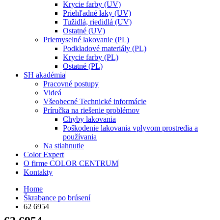
Krycie farby (UV)
Priehľadné laky (UV)
Tužidlá, riedidlá (UV)
Ostatné (UV)
Priemyselné lakovanie (PL)
Podkladové materiály (PL)
Krycie farby (PL)
Ostatné (PL)
SH akadémia
Pracovné postupy
Videá
Všeobecné Technické informácie
Príručka na riešenie problémov
Chyby lakovania
Poškodenie lakovania vplyvom prostredia a
používania
Na stiahnutie
Color Expert
O firme COLOR CENTRUM
Kontakty
Home
Škrabance po brúsení
62 6954