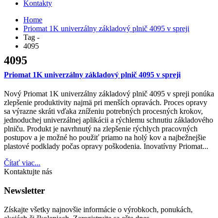
Kontakty
Home
Priomat 1K univerzálny základový plnič 4095 v spreji
Tag -
4095
4095
Priomat 1K univerzálny základový plnič 4095 v spreji
Nový Priomat 1K univerzálny základový plnič 4095 v spreji ponúka
zlepšenie produktivity najmä pri menších opravách. Proces opravy
sa výrazne skráti vďaka zníženiu potrebných procesných krokov,
jednoduchej univerzálnej aplikácii a rýchlemu schnutiu základového
plniču. Produkt je navrhnutý na zlepšenie rýchlych pracovných
postupov a je možné ho použiť priamo na holý kov a najbežnejšie
plastové podklady počas opravy poškodenia. Inovatívny Priomat...
Čítať viac...
Kontaktujte nás
Newsletter
Získajte všetky najnovšie informácie o výrobkoch, ponukách,