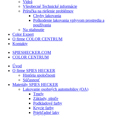
Videá
Všeobecné Technické informácie
Príručka na riešenie problémov
Chyby lakovania
Poškodenie lakovania vplyvom prostredia a
používania
Na stiahnutie
Color Expert
O firme COLOR CENTRUM
Kontakty
SPIESHECKER.COM
COLOR CENTRUM
Úvod
O firme SPIES HECKER
História spoločnosti
Súčasnosť
Materiály SPIES HECKER
Lakovanie osobných automobilov (OA)
Tmely
Základy, plniče
Podkladové farby
Krycie farby
Priehľadné laky