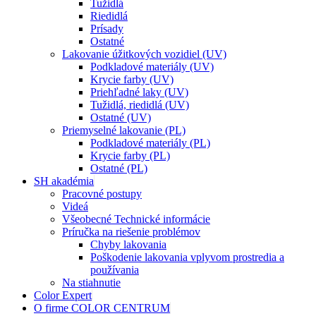
Tužidlá
Riedidlá
Prísady
Ostatné
Lakovanie úžitkových vozidiel (UV)
Podkladové materiály (UV)
Krycie farby (UV)
Priehľadné laky (UV)
Tužidlá, riedidlá (UV)
Ostatné (UV)
Priemyselné lakovanie (PL)
Podkladové materiály (PL)
Krycie farby (PL)
Ostatné (PL)
SH akadémia
Pracovné postupy
Videá
Všeobecné Technické informácie
Príručka na riešenie problémov
Chyby lakovania
Poškodenie lakovania vplyvom prostredia a
používania
Na stiahnutie
Color Expert
O firme COLOR CENTRUM