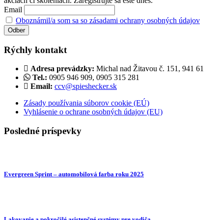
akciách či školeniach. Zaregistrujte sa ešte dnes.
Email
Oboznámil/a som sa so zásadami ochrany osobných údajov
Rýchly kontakt
Adresa prevádzky:
Michal nad Žitavou č. 151, 941 61
Tel.:
0905 946 909, 0905 315 281
Email:
ccv@spieshecker.sk
Zásady používania súborov cookie (EÚ)
Vyhlásenie o ochrane osobných údajov (EU)
Posledné príspevky
Evergreen Sprint – automobilová farba roku 2025
Lakovanie a pokročilé asistenčné systémy pre vodiča