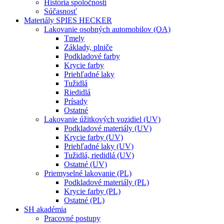
História spoločnosti
Súčasnosť
Materiály SPIES HECKER
Lakovanie osobných automobilov (OA)
Tmely
Základy, plniče
Podkladové farby
Krycie farby
Priehľadné laky
Tužidlá
Riedidlá
Prísady
Ostatné
Lakovanie úžitkových vozidiel (UV)
Podkladové materiály (UV)
Krycie farby (UV)
Priehľadné laky (UV)
Tužidlá, riedidlá (UV)
Ostatné (UV)
Priemyselné lakovanie (PL)
Podkladové materiály (PL)
Krycie farby (PL)
Ostatné (PL)
SH akadémia
Pracovné postupy