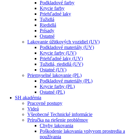
Podkladové farby
Krycie farby
Priehľadné laky
Tužidlá
Riedidlá
Prísady
Ostatné
Lakovanie úžitkových vozidiel (UV)
Podkladové materiály (UV)
Krycie farby (UV)
Priehľadné laky (UV)
Tužidlá, riedidlá (UV)
Ostatné (UV)
Priemyselné lakovanie (PL)
Podkladové materiály (PL)
Krycie farby (PL)
Ostatné (PL)
SH akadémia
Pracovné postupy
Videá
Všeobecné Technické informácie
Príručka na riešenie problémov
Chyby lakovania
Poškodenie lakovania vplyvom prostredia a
používania