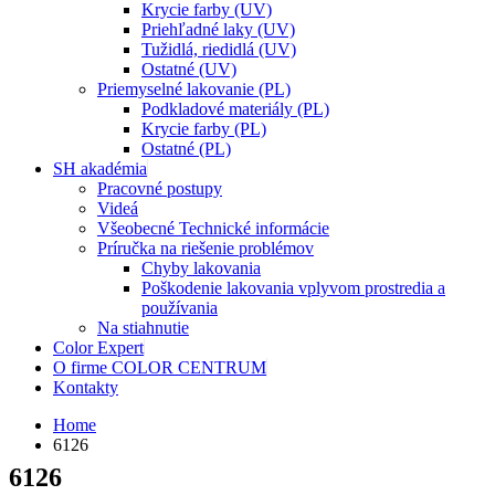
Krycie farby (UV)
Priehľadné laky (UV)
Tužidlá, riedidlá (UV)
Ostatné (UV)
Priemyselné lakovanie (PL)
Podkladové materiály (PL)
Krycie farby (PL)
Ostatné (PL)
SH akadémia
Pracovné postupy
Videá
Všeobecné Technické informácie
Príručka na riešenie problémov
Chyby lakovania
Poškodenie lakovania vplyvom prostredia a
používania
Na stiahnutie
Color Expert
O firme COLOR CENTRUM
Kontakty
Home
6126
6126