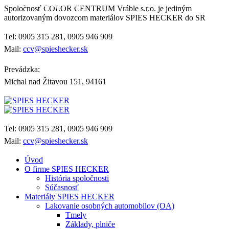
Kontaktujte nás
Spoločnosť COLOR CENTRUM Vráble s.r.o. je jediným
autorizovaným dovozcom materiálov SPIES HECKER do SR
Tel: 0905 315 281, 0905 946 909
Mail:
ccv@spieshecker.sk
Prevádzka:
Michal nad Žitavou 151, 94161
Tel: 0905 315 281, 0905 946 909
Mail:
ccv@spieshecker.sk
Úvod
O firme SPIES HECKER
História spoločnosti
Súčasnosť
Materiály SPIES HECKER
Lakovanie osobných automobilov (OA)
Tmely
Základy, plniče