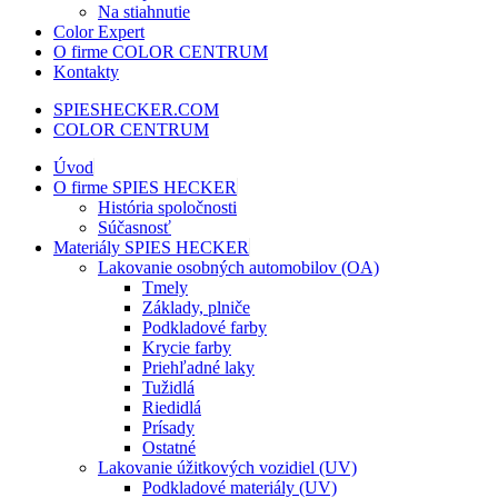
Na stiahnutie
Color Expert
O firme COLOR CENTRUM
Kontakty
SPIESHECKER.COM
COLOR CENTRUM
Úvod
O firme SPIES HECKER
História spoločnosti
Súčasnosť
Materiály SPIES HECKER
Lakovanie osobných automobilov (OA)
Tmely
Základy, plniče
Podkladové farby
Krycie farby
Priehľadné laky
Tužidlá
Riedidlá
Prísady
Ostatné
Lakovanie úžitkových vozidiel (UV)
Podkladové materiály (UV)