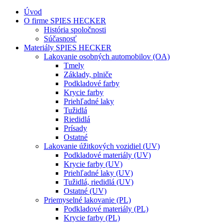
Úvod
O firme SPIES HECKER
História spoločnosti
Súčasnosť
Materiály SPIES HECKER
Lakovanie osobných automobilov (OA)
Tmely
Základy, plniče
Podkladové farby
Krycie farby
Priehľadné laky
Tužidlá
Riedidlá
Prísady
Ostatné
Lakovanie úžitkových vozidiel (UV)
Podkladové materiály (UV)
Krycie farby (UV)
Priehľadné laky (UV)
Tužidlá, riedidlá (UV)
Ostatné (UV)
Priemyselné lakovanie (PL)
Podkladové materiály (PL)
Krycie farby (PL)