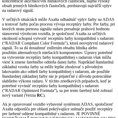
koncentrácie akýchkoľvek hliníkových čiastočiek, najmä vysoký
obsah jemných hliníkových čiastočiek, predstavujú najväčší vplyv
na radarový signál.
V určitých situáciách môže Axalta odhadnúť vplyv farby na ADAS
a testovať farby počas procesu vývoja receptúry farby. Pre farby, pri
ktorých strata prenosu signálu radaru presahuje prahovú hodnotu
stanovenú výrobcom vozidla, je spoločnosť Axalta za určitých
okolností schopná vytvoriť receptúru farby kompatibilnú s radarom
(“RADAR Compliant Color Formula”), ktorá neovplyvní radarový
signál. To sa dá dosiahnuť znížením obsahu hliníka alebo
použitím alternatívnych miešacích komponentov. Úpravy potrebné
na vytvorenie receptúry farby kompatibilnej s radarom však môžu
viesť k zmene farebného odtieňa danej farby. Napríklad štandardná
základná vzorka farby sa môže lepšie zhodovať s pôvodným
lakovaním ako odtieň farby kompatibilnej s radarom, ale použitie
štandardnej základnej farby nie je prijateľné z dôvodu potenciálne
slabšieho výkonu radaru. V týchto zriedkavých prípadoch, keď je
potrebné vyvinúť receptúru farby kompatibilnej s radarom
(“RADAR Optimized Formula”), sa pre tento farebný kód zobrazí
nový variant (Verzia
RC
).
Ak je opravované vozidlo vybavené systémom ADAS, spoločnosť
Axalta odporúča pre oblasti pokrývajúce snímače použiť receptúry
pre farbené odtiene kompatibilné s radarom. JE POVINNÉ