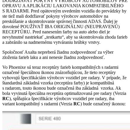
DODRŽIAVAŤ POKYNY VÝROBCOV AUTOMOBILOV PRE
OPRAVU A APLIKÁCIU LAKOVANIA KOMPATIBILNÉHO
S RADARMI. Pred opätovným uvedením vozidla do prevádzky by
ste tiež mali dodržiavať pokyny výrobcov automobilov na
preskúšanie a skontrolovanie správnej činnosti ADAS. Ďalej je
dovolené POUŽÍVAŤ IBA ORIGINÁLNU (NEUPRAVENÚ)
RECEPTÚRU. Pred nanesením farby na auto alebo diel je
nevyhnutné nastriekať „testkartu“, aby sa skontrolovala zhoda farieb
a zabránilo sa nadmernému vytváraniu hrúbky vrstvy.
Spoločnosť Axalta nepreberá žiadnu zodpovednosť za výber
zloženia farieb laku a ani nenesie žiadnu zodpovednosť.
Vo Phoenixe sú teraz receptúry farieb kompatibilných s radarmi
označené špeciálnou ikonou znázorňujúcou, že tieto receptúry
vyhovujú špecifikáciám výrobcov vozidiel pre radary. V prípade, že
štandardná základná vzorka (receptúra farby) je kompatibilná
s radarom, touto ikonou bude označená iba základná vzorka. Ak
bola vyvinutá špeciálna receptúra optimalizovaná pre radary (Verzia
RC
), spĺňajúca špecifikácie výrobcov vozidiel pre radary, iba
variant kompatibilný s radarmi (Verzia
RC
) bude označený ikonou: