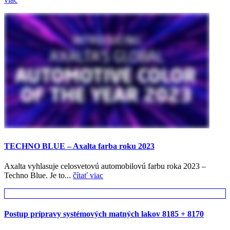
TECHNO BLUE – Axalta farba roku 2023
Axalta vyhlasuje celosvetovú automobilovú farbu roka 2023 –
Techno Blue. Je to...
čítať viac
Postup prípravy systémových matných lakov 8185 + 8170