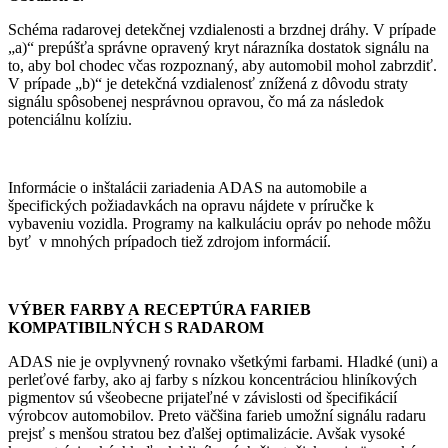
Schéma radarovej detekčnej vzdialenosti a brzdnej dráhy. V prípade
„a)“ prepúšťa správne opravený kryt nárazníka dostatok signálu na
to, aby bol chodec včas rozpoznaný, aby automobil mohol zabrzdiť.
V prípade „b)“ je detekčná vzdialenosť znížená z dôvodu straty
signálu spôsobenej nesprávnou opravou, čo má za následok
potenciálnu kolíziu.
Informácie o inštalácii zariadenia ADAS na automobile a
špecifických požiadavkách na opravu nájdete v príručke k
vybaveniu vozidla. Programy na kalkuláciu opráv po nehode môžu
byť v mnohých prípadoch tiež zdrojom informácií.
VÝBER FARBY A RECEPTÚRA FARIEB
KOMPATIBILNÝCH S RADAROM
ADAS nie je ovplyvnený rovnako všetkými farbami. Hladké (uni) a
perleťové farby, ako aj farby s nízkou koncentráciou hliníkových
pigmentov sú všeobecne prijateľné v závislosti od špecifikácií
výrobcov automobilov. Preto väčšina farieb umožní signálu radaru
prejsť s menšou stratou bez ďalšej optimalizácie. Avšak vysoké