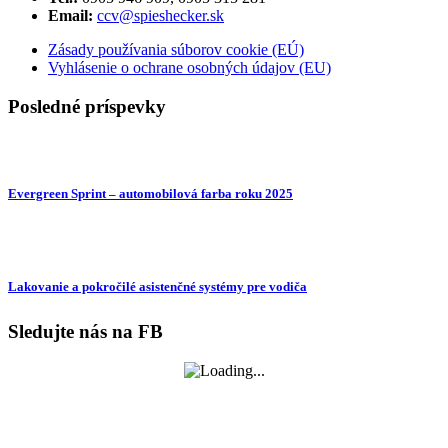
Email:
ccv@spieshecker.sk
Zásady používania súborov cookie (EÚ)
Vyhlásenie o ochrane osobných údajov (EU)
Posledné príspevky
Evergreen Sprint – automobilová farba roku 2025
Lakovanie a pokročilé asistenčné systémy pre vodiča
Sledujte nás na FB