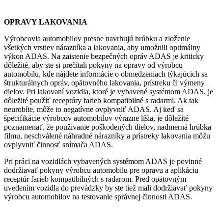
OPRAVY LAKOVANIA
Výrobcovia automobilov presne navrhujú hrúbku a zloženie
všetkých vrstiev nárazníka a lakovania, aby umožnili optimálny
výkon ADAS. Na zaistenie bezpečných opráv ADAS je kriticky
dôležité, aby ste si prečítali pokyny na opravy od výrobcu
automobilu, kde nájdete informácie o obmedzeniach týkajúcich sa
štrukturálnych opráv, opätovného lakovania, prístreku či výmeny
dielov. Pri lakovaní vozidla, ktoré je vybavené systémom ADAS, je
dôležité použiť receptúry farieb kompatibilné s radarmi. Ak tak
neurobíte, môže to negatívne ovplyvniť ADAS. Aj keď sa
špecifikácie výrobcov automobilov výrazne líšia, je dôležité
poznamenať, že používanie poškodených dielov, nadmerná hrúbka
filmu, neschválené náhradné nárazníky a prístreky lakovania môžu
ovplyvniť činnosť snímača ADAS.
Pri práci na vozidlách vybavených systémom ADAS je povinné
dodržiavať pokyny výrobcu automobilu pre opravu a aplikáciu
receptúr farieb kompatibilných s radarom. Pred opätovným
uvedením vozidla do prevádzky by ste tiež mali dodržiavať pokyny
výrobcu automobilov na testovanie správnej činnosti ADAS.