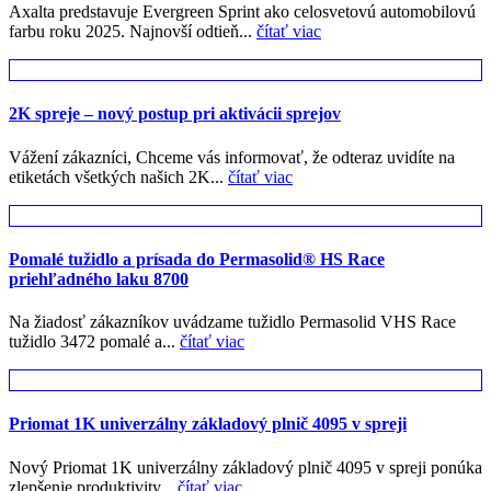
Axalta predstavuje Evergreen Sprint ako celosvetovú automobilovú
farbu roku 2025. Najnovší odtieň...
čítať viac
2K spreje – nový postup pri aktivácii sprejov
Vážení zákazníci, Chceme vás informovať, že odteraz uvidíte na
etiketách všetkých našich 2K...
čítať viac
Pomalé tužidlo a prísada do Permasolid® HS Race
priehľadného laku 8700
Na žiadosť zákazníkov uvádzame tužidlo Permasolid VHS Race
tužidlo 3472 pomalé a...
čítať viac
Priomat 1K univerzálny základový plnič 4095 v spreji
Nový Priomat 1K univerzálny základový plnič 4095 v spreji ponúka
zlepšenie produktivity...
čítať viac