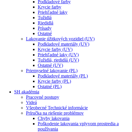
Podkladové farby
Krycie farby
Priehľadné laky
Tužidlá
Riedidlá
Prísady
Ostatné
Lakovanie úžitkových vozidiel (UV)
Podkladové materiály (UV)
Krycie farby (UV)
Priehľadné laky (UV)
Tužidlá, riedidlá (UV)
Ostatné (UV)
Priemyselné lakovanie (PL)
Podkladové materiály (PL)
Krycie farby (PL)
Ostatné (PL)
SH akadémia
Pracovné postupy
Videá
Všeobecné Technické informácie
Príručka na riešenie problémov
Chyby lakovania
Poškodenie lakovania vplyvom prostredia a
používania