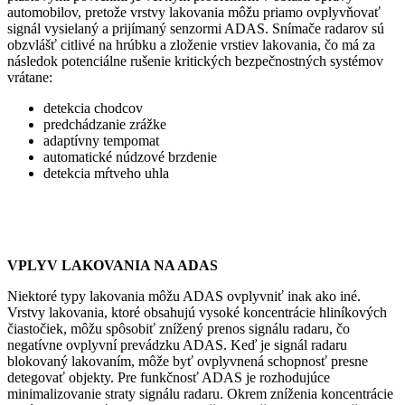
automobilov, pretože vrstvy lakovania môžu priamo ovplyvňovať
signál vysielaný a prijímaný senzormi ADAS. Snímače radarov sú
obzvlášť citlivé na hrúbku a zloženie vrstiev lakovania, čo má za
následok potenciálne rušenie kritických bezpečnostných systémov
vrátane:
detekcia chodcov
predchádzanie zrážke
adaptívny tempomat
automatické núdzové brzdenie
detekcia mŕtveho uhla
VPLYV LAKOVANIA NA ADAS
Niektoré typy lakovania môžu ADAS ovplyvniť inak ako iné.
Vrstvy lakovania, ktoré obsahujú vysoké koncentrácie hliníkových
čiastočiek, môžu spôsobiť znížený prenos signálu radaru, čo
negatívne ovplyvní prevádzku ADAS. Keď je signál radaru
blokovaný lakovaním, môže byť ovplyvnená schopnosť presne
detegovať objekty. Pre funkčnosť ADAS je rozhodujúce
minimalizovanie straty signálu radaru. Okrem zníženia koncentrácie