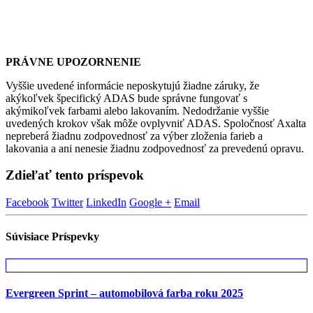
PRÁVNE UPOZORNENIE
Vyššie uvedené informácie neposkytujú žiadne záruky, že
akýkoľvek špecifický ADAS bude správne fungovať s
akýmikoľvek farbami alebo lakovaním. Nedodržanie vyššie
uvedených krokov však môže ovplyvniť ADAS. Spoločnosť Axalta
nepreberá žiadnu zodpovednosť za výber zloženia farieb a
lakovania a ani nenesie žiadnu zodpovednosť za prevedenú opravu.
Zdieľať tento príspevok
Facebook
Twitter
LinkedIn
Google +
Email
Súvisiace
Príspevky
Evergreen Sprint – automobilová farba roku 2025