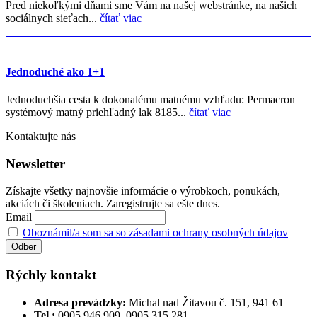
Pred niekoľkými dňami sme Vám na našej webstránke, na našich
sociálnych sieťach...
čítať viac
Jednoduché ako 1+1
Jednoduchšia cesta k dokonalému matnému vzhľadu: Permacron
systémový matný priehľadný lak 8185...
čítať viac
Kontaktujte nás
Newsletter
Získajte všetky najnovšie informácie o výrobkoch, ponukách,
akciách či školeniach. Zaregistrujte sa ešte dnes.
Email
Oboznámil/a som sa so zásadami ochrany osobných údajov
Rýchly kontakt
Adresa prevádzky:
Michal nad Žitavou č. 151, 941 61
Tel.:
0905 946 909, 0905 315 281