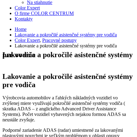
Na stiahnutie
Color Expert
O firme COLOR CENTRUM
Kontakty
Home
Lakovanie a pokročilé asistenčné systémy pre vodiča
Color Expert
,
Pracovné postupy
Lakovanie a pokročilé asistenčné systémy pre vodiča
Lakovanie a pokročilé asistenčné systémy pre vodiča
Lakovanie a pokročilé asistenčné systémy
pre vodiča
Výrobcovia automobilov a ľahkých nákladných vozidiel vo
zvýšenej miere využívajú pokročilé asistenčné systémy vodiča (
skratka ADAS – z anglického Advanced Driver Assistance
Systems). Počet vozidiel vybavených nejakou formou ADAS sa
neustále zvyšuje.
Podporné zariadenie ADAS (radar) umiestnené za lakovanými
plastovými povrchmi je veľkým problémom v oblasti opravy