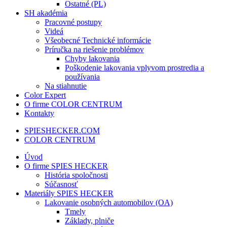
Ostatné (PL)
SH akadémia
Pracovné postupy
Videá
Všeobecné Technické informácie
Príručka na riešenie problémov
Chyby lakovania
Poškodenie lakovania vplyvom prostredia a
používania
Na stiahnutie
Color Expert
O firme COLOR CENTRUM
Kontakty
SPIESHECKER.COM
COLOR CENTRUM
Úvod
O firme SPIES HECKER
História spoločnosti
Súčasnosť
Materiály SPIES HECKER
Lakovanie osobných automobilov (OA)
Tmely
Základy, plniče