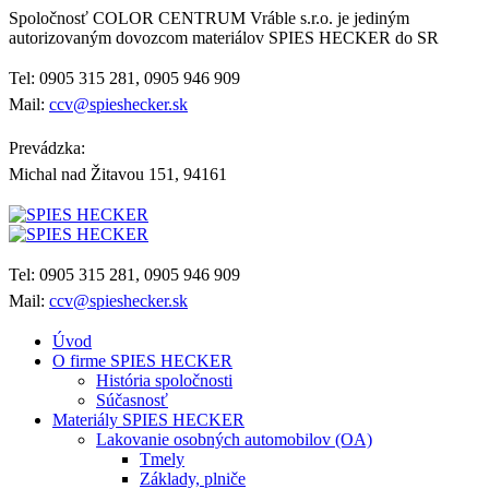
Spoločnosť COLOR CENTRUM Vráble s.r.o. je jediným
autorizovaným dovozcom materiálov SPIES HECKER do SR
Tel: 0905 315 281, 0905 946 909
Mail:
ccv@spieshecker.sk
Prevádzka:
Michal nad Žitavou 151, 94161
Tel: 0905 315 281, 0905 946 909
Mail:
ccv@spieshecker.sk
Úvod
O firme SPIES HECKER
História spoločnosti
Súčasnosť
Materiály SPIES HECKER
Lakovanie osobných automobilov (OA)
Tmely
Základy, plniče