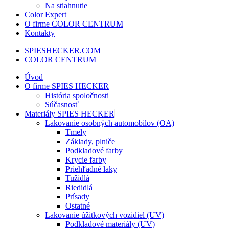
Na stiahnutie
Color Expert
O firme COLOR CENTRUM
Kontakty
SPIESHECKER.COM
COLOR CENTRUM
Úvod
O firme SPIES HECKER
História spoločnosti
Súčasnosť
Materiály SPIES HECKER
Lakovanie osobných automobilov (OA)
Tmely
Základy, plniče
Podkladové farby
Krycie farby
Priehľadné laky
Tužidlá
Riedidlá
Prísady
Ostatné
Lakovanie úžitkových vozidiel (UV)
Podkladové materiály (UV)