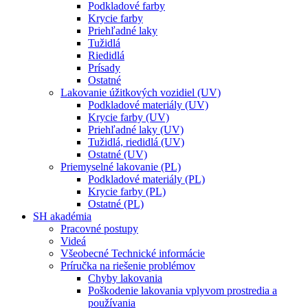
Podkladové farby
Krycie farby
Priehľadné laky
Tužidlá
Riedidlá
Prísady
Ostatné
Lakovanie úžitkových vozidiel (UV)
Podkladové materiály (UV)
Krycie farby (UV)
Priehľadné laky (UV)
Tužidlá, riedidlá (UV)
Ostatné (UV)
Priemyselné lakovanie (PL)
Podkladové materiály (PL)
Krycie farby (PL)
Ostatné (PL)
SH akadémia
Pracovné postupy
Videá
Všeobecné Technické informácie
Príručka na riešenie problémov
Chyby lakovania
Poškodenie lakovania vplyvom prostredia a
používania