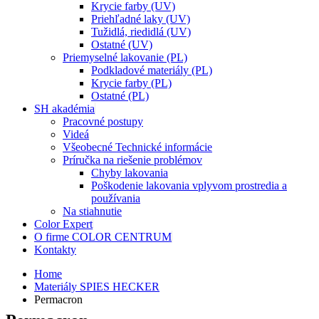
Krycie farby (UV)
Priehľadné laky (UV)
Tužidlá, riedidlá (UV)
Ostatné (UV)
Priemyselné lakovanie (PL)
Podkladové materiály (PL)
Krycie farby (PL)
Ostatné (PL)
SH akadémia
Pracovné postupy
Videá
Všeobecné Technické informácie
Príručka na riešenie problémov
Chyby lakovania
Poškodenie lakovania vplyvom prostredia a
používania
Na stiahnutie
Color Expert
O firme COLOR CENTRUM
Kontakty
Home
Materiály SPIES HECKER
Permacron