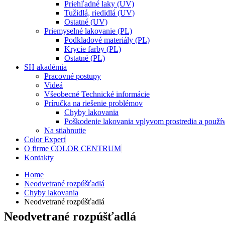
Priehľadné laky (UV)
Tužidlá, riedidlá (UV)
Ostatné (UV)
Priemyselné lakovanie (PL)
Podkladové materiály (PL)
Krycie farby (PL)
Ostatné (PL)
SH akadémia
Pracovné postupy
Videá
Všeobecné Technické informácie
Príručka na riešenie problémov
Chyby lakovania
Poškodenie lakovania vplyvom prostredia a použí
Na stiahnutie
Color Expert
O firme COLOR CENTRUM
Kontakty
Home
Neodvetrané rozpúšťadlá
Chyby lakovania
Neodvetrané rozpúšťadlá
Neodvetrané rozpúšťadlá