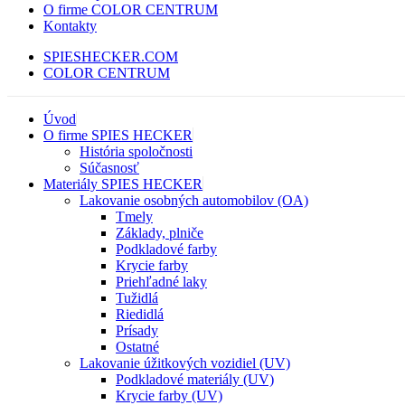
O firme COLOR CENTRUM
Kontakty
SPIESHECKER.COM
COLOR CENTRUM
Úvod
O firme SPIES HECKER
História spoločnosti
Súčasnosť
Materiály SPIES HECKER
Lakovanie osobných automobilov (OA)
Tmely
Základy, plniče
Podkladové farby
Krycie farby
Priehľadné laky
Tužidlá
Riedidlá
Prísady
Ostatné
Lakovanie úžitkových vozidiel (UV)
Podkladové materiály (UV)
Krycie farby (UV)