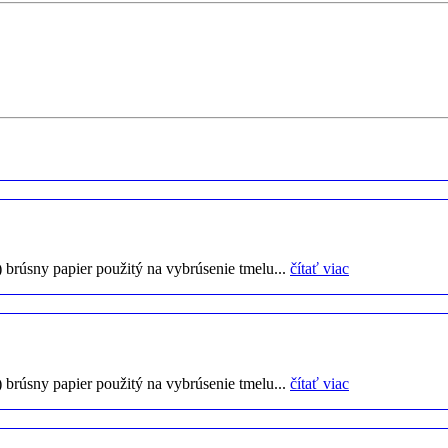
) brúsny papier použitý na vybrúsenie tmelu...
čítať viac
) brúsny papier použitý na vybrúsenie tmelu...
čítať viac