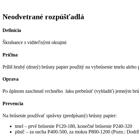
Neodvetrané rozpúšťadlá
Definícia
Škrabance s viditeľnými okrajmi
Príčina
Príliš hrubý (drsný) brúsny papier použitý na vybrúsenie tmelu alebo
Oprava
Po úplnom zaschnutí vrchného laku prebrúsiť (vyhladiť) jemným brús
Prevencia
Na brúsenie používať správny (predpísaný) brúsny papier:
tmel – prvé brúsenie P120-180, konečné brúsenie P240-320
plnič – za sucha P400-500, za mokra P800-1200 (Pozn.: Dodrž