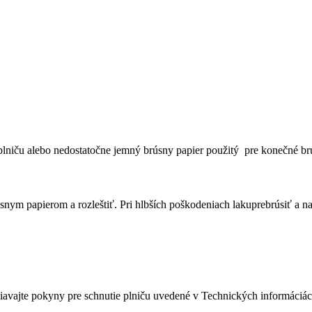
 plniču alebo nedostatočne jemný brúsny papier použitý pre konečné br
nym papierom a rozleštiť. Pri hlbších poškodeniach lakuprebrúsiť a na
iavajte pokyny pre schnutie plniču uvedené v Technických informáciác