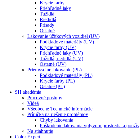
Krycie farby
Priehľadné laky
Tužidlá
Riedidlá
Prísady
Ostatné
Lakovanie úžitkových vozidiel (UV)
Podkladové materiály (UV)
Krycie farby (UV)
Priehľadné laky (UV)
Tužidlá, riedidlá (UV)
Ostatné (UV)
Priemyselné lakovanie (PL)
Podkladové materiály (PL)
Krycie farby (PL)
Ostatné (PL)
SH akadémia
Pracovné postupy
Videá
Všeobecné Technické informácie
Príručka na riešenie problémov
Chyby lakovania
Poškodenie lakovania vplyvom prostredia a použí
Na stiahnutie
Color Expert