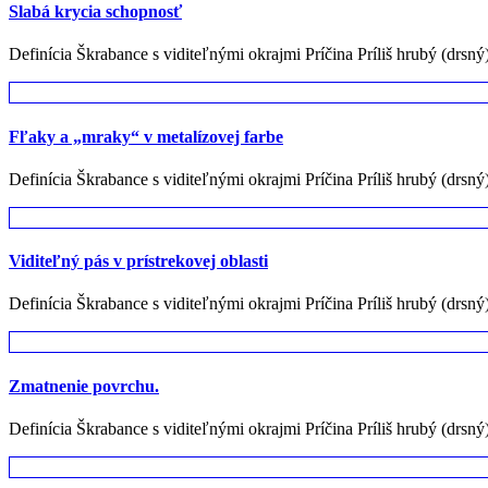
Slabá krycia schopnosť
Definícia Škrabance s viditeľnými okrajmi Príčina Príliš hrubý (drsný
Fľaky a „mraky“ v metalízovej farbe
Definícia Škrabance s viditeľnými okrajmi Príčina Príliš hrubý (drsný
Viditeľný pás v prístrekovej oblasti
Definícia Škrabance s viditeľnými okrajmi Príčina Príliš hrubý (drsný
Zmatnenie povrchu.
Definícia Škrabance s viditeľnými okrajmi Príčina Príliš hrubý (drsný