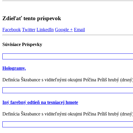
Zdieľať tento príspevok
Facebook
Twitter
LinkedIn
Google +
Email
Súvisiace
Príspevky
Hologramy.
Definícia Škrabance s viditeľnými okrajmi Príčina Príliš hrubý (drsný
Iný farebný odtieň na tesniacej hmote
Definícia Škrabance s viditeľnými okrajmi Príčina Príliš hrubý (drsný