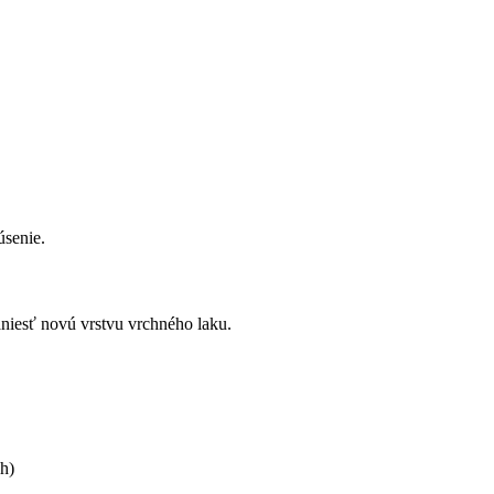
úsenie.
niesť novú vrstvu vrchného laku.
h)