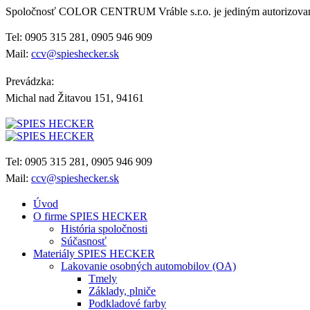
Spoločnosť COLOR CENTRUM Vráble s.r.o. je jediným autorizo
Tel: 0905 315 281, 0905 946 909
Mail:
ccv@spieshecker.sk
Prevádzka:
Michal nad Žitavou 151, 94161
Tel: 0905 315 281, 0905 946 909
Mail:
ccv@spieshecker.sk
Úvod
O firme SPIES HECKER
História spoločnosti
Súčasnosť
Materiály SPIES HECKER
Lakovanie osobných automobilov (OA)
Tmely
Základy, plniče
Podkladové farby