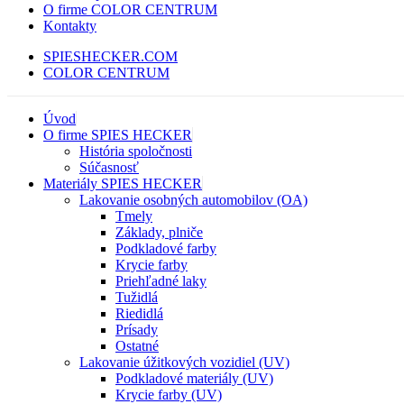
O firme COLOR CENTRUM
Kontakty
SPIESHECKER.COM
COLOR CENTRUM
Úvod
O firme SPIES HECKER
História spoločnosti
Súčasnosť
Materiály SPIES HECKER
Lakovanie osobných automobilov (OA)
Tmely
Základy, plniče
Podkladové farby
Krycie farby
Priehľadné laky
Tužidlá
Riedidlá
Prísady
Ostatné
Lakovanie úžitkových vozidiel (UV)
Podkladové materiály (UV)
Krycie farby (UV)