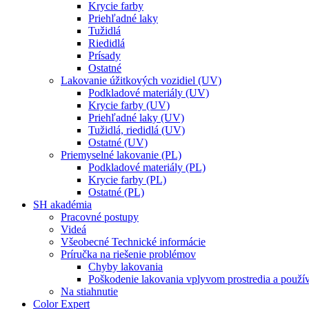
Krycie farby
Priehľadné laky
Tužidlá
Riedidlá
Prísady
Ostatné
Lakovanie úžitkových vozidiel (UV)
Podkladové materiály (UV)
Krycie farby (UV)
Priehľadné laky (UV)
Tužidlá, riedidlá (UV)
Ostatné (UV)
Priemyselné lakovanie (PL)
Podkladové materiály (PL)
Krycie farby (PL)
Ostatné (PL)
SH akadémia
Pracovné postupy
Videá
Všeobecné Technické informácie
Príručka na riešenie problémov
Chyby lakovania
Poškodenie lakovania vplyvom prostredia a použí
Na stiahnutie
Color Expert