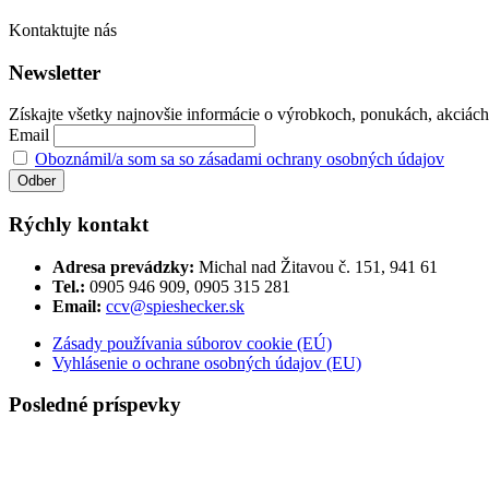
Kontaktujte nás
Newsletter
Získajte všetky najnovšie informácie o výrobkoch, ponukách, akciách č
Email
Oboznámil/a som sa so zásadami ochrany osobných údajov
Rýchly kontakt
Adresa prevádzky:
Michal nad Žitavou č. 151, 941 61
Tel.:
0905 946 909, 0905 315 281
Email:
ccv@spieshecker.sk
Zásady používania súborov cookie (EÚ)
Vyhlásenie o ochrane osobných údajov (EU)
Posledné príspevky