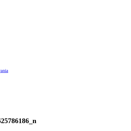
vania
625786186_n