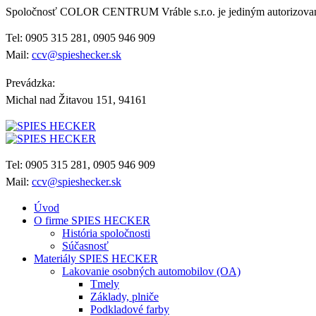
Spoločnosť COLOR CENTRUM Vráble s.r.o. je jediným autorizo
Tel: 0905 315 281, 0905 946 909
Mail:
ccv@spieshecker.sk
Prevádzka:
Michal nad Žitavou 151, 94161
Tel: 0905 315 281, 0905 946 909
Mail:
ccv@spieshecker.sk
Úvod
O firme SPIES HECKER
História spoločnosti
Súčasnosť
Materiály SPIES HECKER
Lakovanie osobných automobilov (OA)
Tmely
Základy, plniče
Podkladové farby