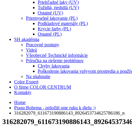
Priehľadné laky (UV)
Tužidlá, riedidlá (UV)
Ostatné (UV)
Priemyselné lakovanie (PL)
Podkladové materiály (PL)
Krycie farby (PL)
Ostatné (PL)
SH akadémia
Pracovné postupy
Videá
Všeobecné Technické informácie
Príručka na riešenie problémov
Chyby lakovania
Poškodenie lakovania vplyvom prostredia a použí
Na stiahnutie
Color Expert
O firme COLOR CENTRUM
Kontakty
Home
Praga Bohema - priložili sme ruku k dielu ;)
316282079_611673190886143_8926453734625786186_n
316282079_611673190886143_8926453734