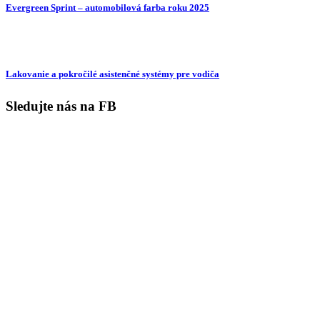
Evergreen Sprint – automobilová farba roku 2025
Lakovanie a pokročilé asistenčné systémy pre vodiča
Sledujte nás na FB