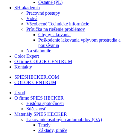
Ostatné (PL)
SH akadémia
Pracovné postupy
Videá
Všeobecné Technické informácie
Príručka na riešenie problémov
Chyby lakovania
Poškodenie lakovania vplyvom prostredia a
používania
Na stiahnutie
Color Expert
O firme COLOR CENTRUM
Kontakty
SPIESHECKER.COM
COLOR CENTRUM
Úvod
O firme SPIES HECKER
História spoločnosti
Súčasnosť
Materiály SPIES HECKER
Lakovanie osobných automobilov (OA)
Tmely
Základy, plniče