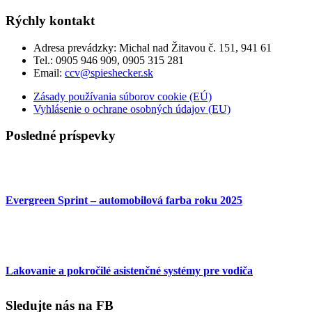
Rýchly kontakt
Adresa prevádzky:
Michal nad Žitavou č. 151, 941 61
Tel.:
0905 946 909, 0905 315 281
Email:
ccv@spieshecker.sk
Zásady používania súborov cookie (EÚ)
Vyhlásenie o ochrane osobných údajov (EU)
Posledné príspevky
Evergreen Sprint – automobilová farba roku 2025
Lakovanie a pokročilé asistenčné systémy pre vodiča
Sledujte nás na FB