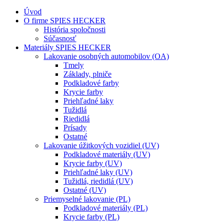
Úvod
O firme SPIES HECKER
História spoločnosti
Súčasnosť
Materiály SPIES HECKER
Lakovanie osobných automobilov (OA)
Tmely
Základy, plniče
Podkladové farby
Krycie farby
Priehľadné laky
Tužidlá
Riedidlá
Prísady
Ostatné
Lakovanie úžitkových vozidiel (UV)
Podkladové materiály (UV)
Krycie farby (UV)
Priehľadné laky (UV)
Tužidlá, riedidlá (UV)
Ostatné (UV)
Priemyselné lakovanie (PL)
Podkladové materiály (PL)
Krycie farby (PL)