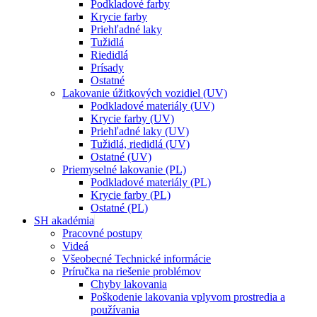
Podkladové farby
Krycie farby
Priehľadné laky
Tužidlá
Riedidlá
Prísady
Ostatné
Lakovanie úžitkových vozidiel (UV)
Podkladové materiály (UV)
Krycie farby (UV)
Priehľadné laky (UV)
Tužidlá, riedidlá (UV)
Ostatné (UV)
Priemyselné lakovanie (PL)
Podkladové materiály (PL)
Krycie farby (PL)
Ostatné (PL)
SH akadémia
Pracovné postupy
Videá
Všeobecné Technické informácie
Príručka na riešenie problémov
Chyby lakovania
Poškodenie lakovania vplyvom prostredia a
používania