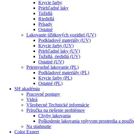
Krycie farby
Priehľadné laky
Tužidlá
Riedidlá
Prísady
Ostatné
Lakovanie úžitkových vozidiel (UV)
Podkladové materiály (UV)
Krycie farby (UV)
Priehľadné laky (UV)
Tužidlá, riedidlá (UV)
Ostatné (UV)
Priemyselné lakovanie (PL)
Podkladové materiály (PL)
Krycie farby (PL)
Ostatné (PL)
SH akadémia
Pracovné postupy
Videá
Všeobecné Technické informácie
Príručka na riešenie problémov
Chyby lakovania
Poškodenie lakovania vplyvom prostredia a použí
Na stiahnutie
Color Expert