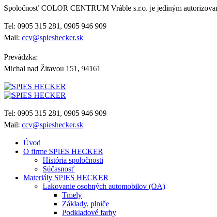
Spoločnosť COLOR CENTRUM Vráble s.r.o. je jediným autorizo
Tel: 0905 315 281, 0905 946 909
Mail:
ccv@spieshecker.sk
Prevádzka:
Michal nad Žitavou 151, 94161
Tel: 0905 315 281, 0905 946 909
Mail:
ccv@spieshecker.sk
Úvod
O firme SPIES HECKER
História spoločnosti
Súčasnosť
Materiály SPIES HECKER
Lakovanie osobných automobilov (OA)
Tmely
Základy, plniče
Podkladové farby