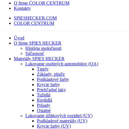
O firme COLOR CENTRUM
Kontakty
SPIESHECKER.COM
COLOR CENTRUM
Úvod
O firme SPIES HECKER
História spoločnosti
Súčasnosť
Materiály SPIES HECKER
Lakovanie osobných automobilov (OA)
Tmely
Základy, plniče
Podkladové farby
Krycie farby
Priehľadné laky
Tužidlá
Riedidlá
Prísady
Ostatné
Lakovanie úžitkových vozidiel (UV)
Podkladové materiály (UV)
Krycie farby (UV)