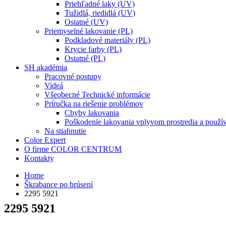
Priehľadné laky (UV)
Tužidlá, riedidlá (UV)
Ostatné (UV)
Priemyselné lakovanie (PL)
Podkladové materiály (PL)
Krycie farby (PL)
Ostatné (PL)
SH akadémia
Pracovné postupy
Videá
Všeobecné Technické informácie
Príručka na riešenie problémov
Chyby lakovania
Poškodenie lakovania vplyvom prostredia a použí
Na stiahnutie
Color Expert
O firme COLOR CENTRUM
Kontakty
Home
Škrabance po brúsení
2295 5921
2295 5921