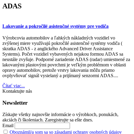
ADAS
Lakovanie a pokročilé asistenčné systémy pre vodiča
Výrobcovia automobilov a ľahkých nákladných vozidiel vo
zvýšenej miere využívajú pokročilé asistenčné systémy vodiča (
skratka ADAS - z anglického Advanced Driver Assistance
Systems). Počet vozidiel vybavených nejakou formou ADAS sa
neustále zvyšuje. Podporné zariadenie ADAS (radar) umiestnené za
lakovanými plastovými povrchmi je veľkým problémom v oblasti
opravy automobilov, pretože vrstvy lakovania môžu priamo
ovplyvňovať signál vysielaný a prijímaný senzormi ADAS....
Čítať viac...
Kontaktujte nás
Newsletter
Získajte všetky najnovšie informácie o výrobkoch, ponukách,
akciách či školeniach. Zaregistrujte sa ešte dnes.
Email
Oboznámil/a som sa so zásadami ochrany osobných údajov