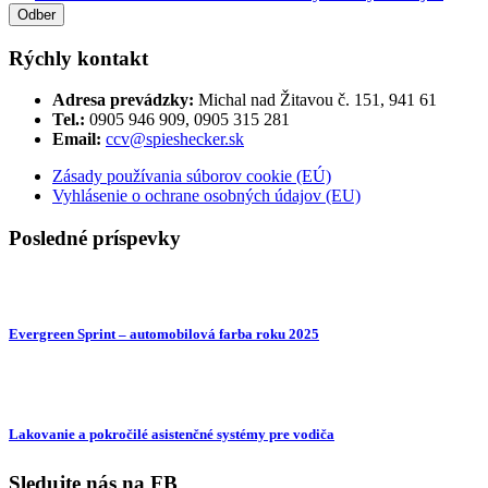
Rýchly kontakt
Adresa prevádzky:
Michal nad Žitavou č. 151, 941 61
Tel.:
0905 946 909, 0905 315 281
Email:
ccv@spieshecker.sk
Zásady používania súborov cookie (EÚ)
Vyhlásenie o ochrane osobných údajov (EU)
Posledné príspevky
Evergreen Sprint – automobilová farba roku 2025
Lakovanie a pokročilé asistenčné systémy pre vodiča
Sledujte nás na FB