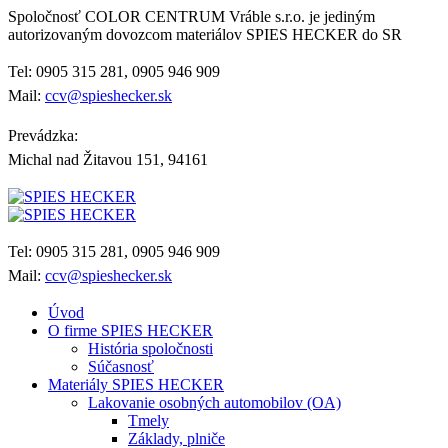
Spoločnosť COLOR CENTRUM Vráble s.r.o. je jediným
autorizovaným dovozcom materiálov SPIES HECKER do SR
Tel: 0905 315 281, 0905 946 909
Mail:
ccv@spieshecker.sk
Prevádzka:
Michal nad Žitavou 151, 94161
Tel: 0905 315 281, 0905 946 909
Mail:
ccv@spieshecker.sk
Úvod
O firme SPIES HECKER
História spoločnosti
Súčasnosť
Materiály SPIES HECKER
Lakovanie osobných automobilov (OA)
Tmely
Základy, plniče