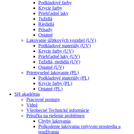
Podkladové farby
Krycie farby
Priehľadné laky
Tužidlá
Riedidlá
Prísady
Ostatné
Lakovanie úžitkových vozidiel (UV)
Podkladové materiály (UV)
Krycie farby (UV)
Priehľadné laky (UV)
Tužidlá, riedidlá (UV)
Ostatné (UV)
Priemyselné lakovanie (PL)
Podkladové materiály (PL)
Krycie farby (PL)
Ostatné (PL)
SH akadémia
Pracovné postupy
Videá
Všeobecné Technické informácie
Príručka na riešenie problémov
Chyby lakovania
Poškodenie lakovania vplyvom prostredia a
používania