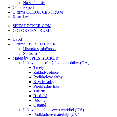
Na stiahnutie
Color Expert
O firme COLOR CENTRUM
Kontakty
SPIESHECKER.COM
COLOR CENTRUM
Úvod
O firme SPIES HECKER
História spoločnosti
Súčasnosť
Materiály SPIES HECKER
Lakovanie osobných automobilov (OA)
Tmely
Základy, plniče
Podkladové farby
Krycie farby
Priehľadné laky
Tužidlá
Riedidlá
Prísady
Ostatné
Lakovanie úžitkových vozidiel (UV)
Podkladové materiály (UV)