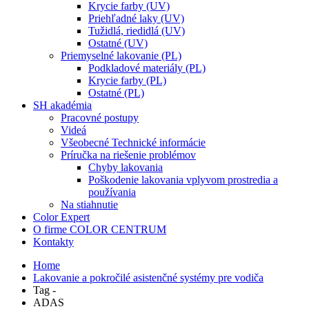
Krycie farby (UV)
Priehľadné laky (UV)
Tužidlá, riedidlá (UV)
Ostatné (UV)
Priemyselné lakovanie (PL)
Podkladové materiály (PL)
Krycie farby (PL)
Ostatné (PL)
SH akadémia
Pracovné postupy
Videá
Všeobecné Technické informácie
Príručka na riešenie problémov
Chyby lakovania
Poškodenie lakovania vplyvom prostredia a
používania
Na stiahnutie
Color Expert
O firme COLOR CENTRUM
Kontakty
Home
Lakovanie a pokročilé asistenčné systémy pre vodiča
Tag -
ADAS