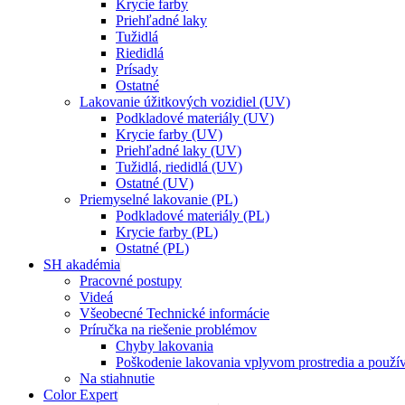
Krycie farby
Priehľadné laky
Tužidlá
Riedidlá
Prísady
Ostatné
Lakovanie úžitkových vozidiel (UV)
Podkladové materiály (UV)
Krycie farby (UV)
Priehľadné laky (UV)
Tužidlá, riedidlá (UV)
Ostatné (UV)
Priemyselné lakovanie (PL)
Podkladové materiály (PL)
Krycie farby (PL)
Ostatné (PL)
SH akadémia
Pracovné postupy
Videá
Všeobecné Technické informácie
Príručka na riešenie problémov
Chyby lakovania
Poškodenie lakovania vplyvom prostredia a použí
Na stiahnutie
Color Expert