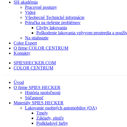
SH akadémia
Pracovné postupy
Videá
Všeobecné Technické informácie
Príručka na riešenie problémov
Chyby lakovania
Poškodenie lakovania vplyvom prostredia a použí
Na stiahnutie
Color Expert
O firme COLOR CENTRUM
Kontakty
SPIESHECKER.COM
COLOR CENTRUM
Úvod
O firme SPIES HECKER
História spoločnosti
Súčasnosť
Materiály SPIES HECKER
Lakovanie osobných automobilov (OA)
Tmely
Základy, plniče
Podkladové farby