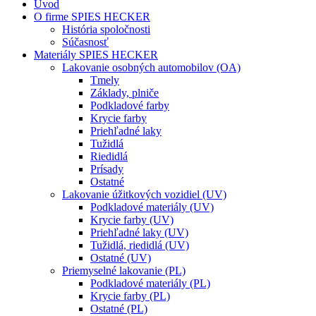
Úvod
O firme SPIES HECKER
História spoločnosti
Súčasnosť
Materiály SPIES HECKER
Lakovanie osobných automobilov (OA)
Tmely
Základy, plniče
Podkladové farby
Krycie farby
Priehľadné laky
Tužidlá
Riedidlá
Prísady
Ostatné
Lakovanie úžitkových vozidiel (UV)
Podkladové materiály (UV)
Krycie farby (UV)
Priehľadné laky (UV)
Tužidlá, riedidlá (UV)
Ostatné (UV)
Priemyselné lakovanie (PL)
Podkladové materiály (PL)
Krycie farby (PL)
Ostatné (PL)