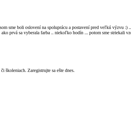
om sme boli oslovení na spoluprácu a postavení pred veľkú výzvu :) ...
ako prvá sa vyberala farba .. niekoľko hodín ... potom sme striekali vzo
i školeniach. Zaregistrujte sa ešte dnes.