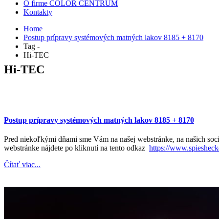
O firme COLOR CENTRUM
Kontakty
Home
Postup prípravy systémových matných lakov 8185 + 8170
Tag -
Hi-TEC
Hi-TEC
Postup prípravy systémových matných lakov 8185 + 8170
Pred niekoľkými dňami sme Vám na našej webstránke, na našich so
webstránke nájdete po kliknutí na tento odkaz
https://www.spiesheck
Čítať viac...