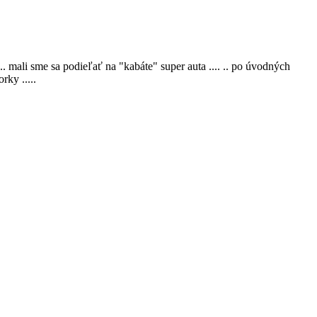
. mali sme sa podieľať na "kabáte" super auta .... .. po úvodných
rky .....